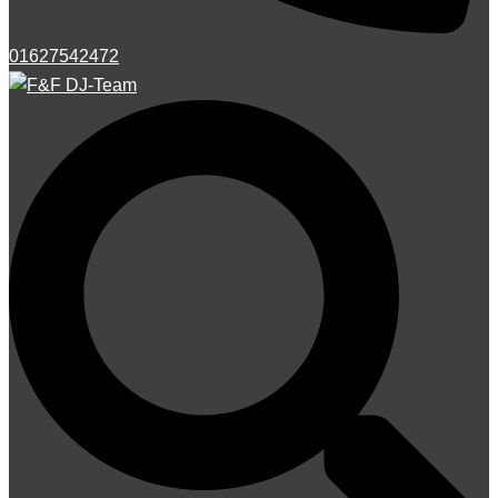
01627542472
Suche