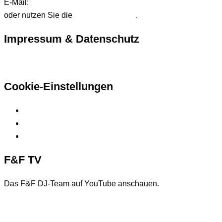
E-Mail:
anfrage@ffdjteam.de
oder nutzen Sie die
Kontaktformular
.
Impressum & Datenschutz
Hier finden Sie unsere rechtlichen Informationen
Cookie-Einstellungen
Privatsphäre-Einstellungen ändern
Historie der Privatsphäre-Einstellungen
Einwilligungen widerrufen
F&F TV
Das F&F DJ-Team auf YouTube anschauen.