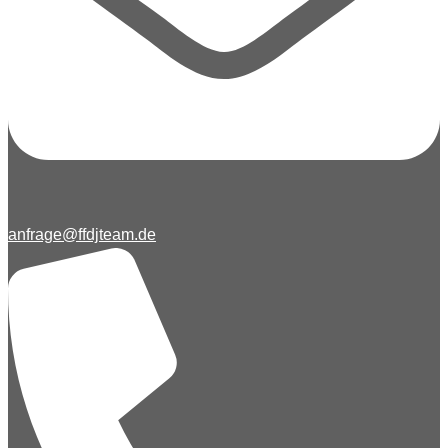
anfrage@ffdjteam.de