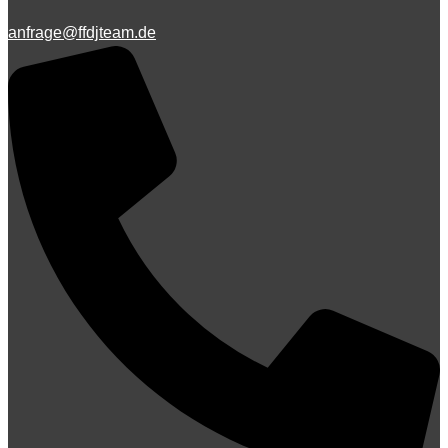
anfrage@ffdjteam.de