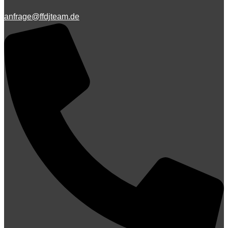
anfrage@ffdjteam.de