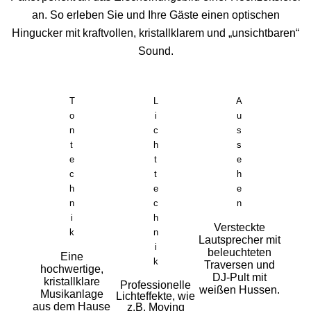
an. So erleben Sie und Ihre Gäste einen optischen
Hingucker mit kraftvollen, kristallklarem und „unsichtbaren“
Sound.
T
L
A
o
i
u
n
c
s
t
h
s
e
t
e
c
t
h
h
e
e
n
c
n
i
h
Versteckte
k
n
Lautsprecher mit
i
beleuchteten
Eine
k
Traversen und
hochwertige,
DJ-Pult mit
kristallklare
Professionelle
weißen Hussen.
Musikanlage
Lichteffekte, wie
aus dem Hause
z.B. Moving