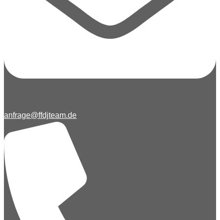
anfrage@ffdjteam.de