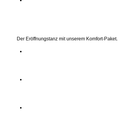
So sieht der Aufbau des Komfort-
Pakets aus.
Der Eröffnungstanz mit unserem Komfort-Paket.
So sieht der Eröffnungstanz mit
dem Komfort-Paket aus.
So sieht der Eröffnungstanz mit
dem Komfort-Paket aus.
So sieht der Eröffnungstanz mit
dem Komfort-Paket aus.