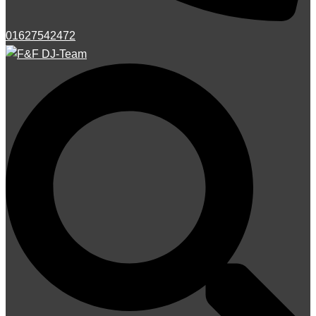
01627542472
Suche