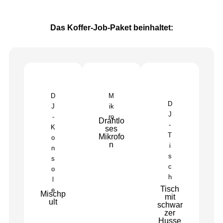
Das Koffer-Job-Paket beinhaltet:
D
M
D
J
ik
J
-
ro
Drahtlo
-
K
ses
T
Mikrofo
o
n
i
n
s
s
c
o
h
l
Tisch
e
Mischp
mit
ult
schwar
zer
Husse