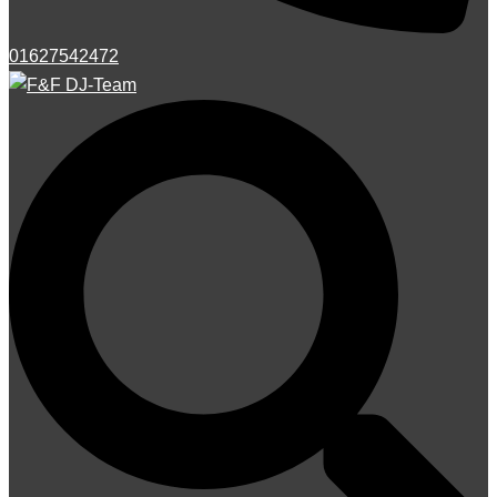
01627542472
Suche