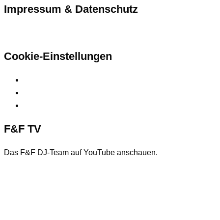
Impressum & Datenschutz
Hier finden Sie unsere rechtlichen Informationen
Cookie-Einstellungen
Privatsphäre-Einstellungen ändern
Historie der Privatsphäre-Einstellungen
Einwilligungen widerrufen
F&F TV
Das F&F DJ-Team auf YouTube anschauen.