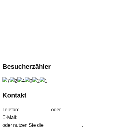
Besucherzähler
Kontakt
Telefon:
01627542472
oder
01724233858
E-Mail:
anfrage@ffdjteam.de
oder nutzen Sie die
Kontaktformular
.