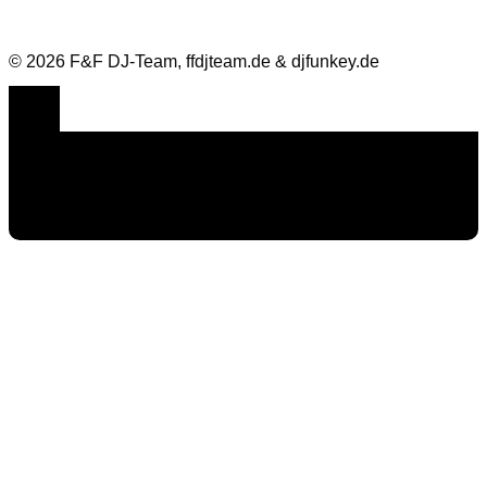
© 2026 F&F DJ-Team, ffdjteam.de & djfunkey.de
Cookie Consent mit Real Cookie Banner