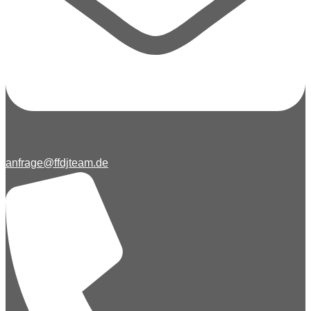
anfrage@ffdjteam.de