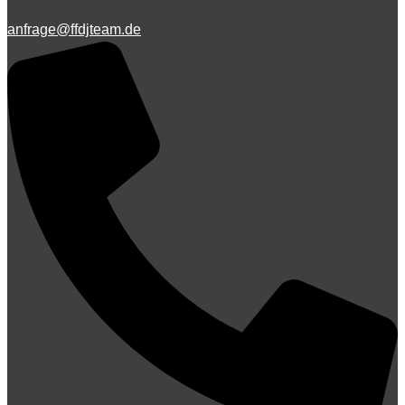
anfrage@ffdjteam.de