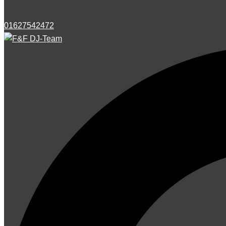
01627542472
Suche