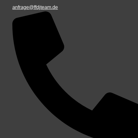
anfrage@ffdjteam.de