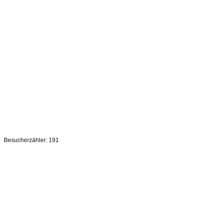
[Zeige Vorschaubilder]
Zurück zur Auswahl
Besucherzähler:
191