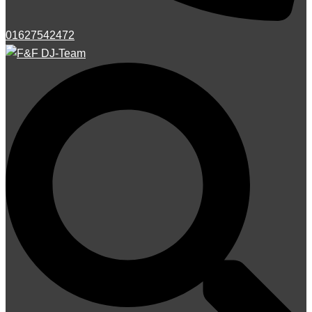
01627542472
Suche