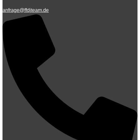
anfrage@ffdjteam.de