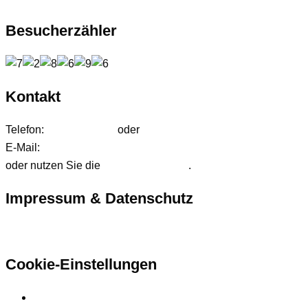
Besucherzähler
Kontakt
Telefon:
01627542472
oder
01724233858
E-Mail:
anfrage@ffdjteam.de
oder nutzen Sie die
Kontaktformular
.
Impressum & Datenschutz
Hier finden Sie unsere rechtlichen Informationen
Cookie-Einstellungen
Privatsphäre-Einstellungen ändern