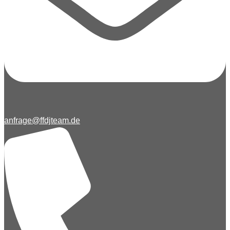
anfrage@ffdjteam.de