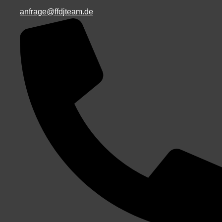
anfrage@ffdjteam.de