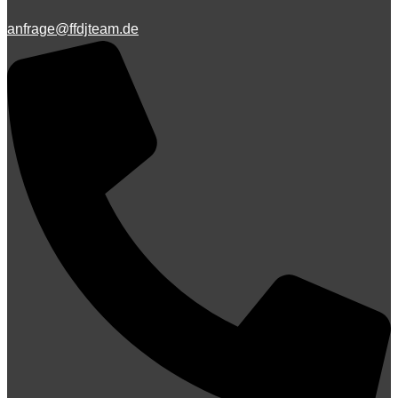
anfrage@ffdjteam.de