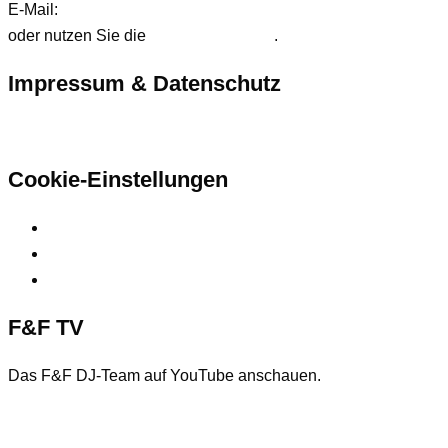
E-Mail:
anfrage@ffdjteam.de
oder nutzen Sie die
Kontaktformular
.
Impressum & Datenschutz
Hier finden Sie unsere rechtlichen Informationen
Cookie-Einstellungen
Privatsphäre-Einstellungen ändern
Historie der Privatsphäre-Einstellungen
Einwilligungen widerrufen
F&F TV
Das F&F DJ-Team auf YouTube anschauen.