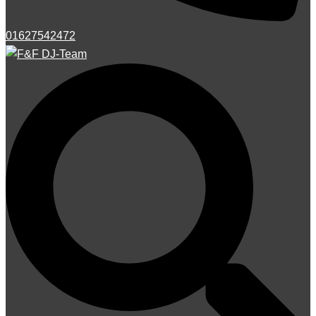
01627542472
Suche