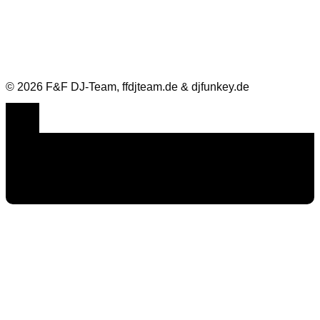
© 2026 F&F DJ-Team, ffdjteam.de & djfunkey.de
Cookie Consent mit Real Cookie Banner