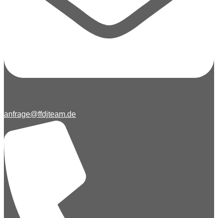
anfrage@ffdjteam.de