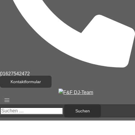
01627542472
Kontaktformular
Menü
umschalten
Suchen
nach: