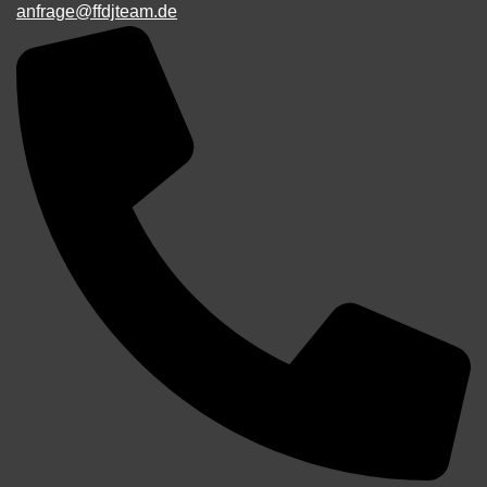
anfrage@ffdjteam.de