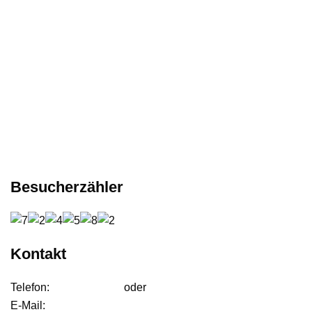
Besucherzähler
Kontakt
Telefon:
01627542472
oder
01724233858
E-Mail:
anfrage@ffdjteam.de