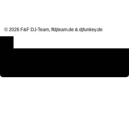
© 2026 F&F DJ-Team, ffdjteam.de & djfunkey.de
Cookie Consent mit Real Cookie Banner