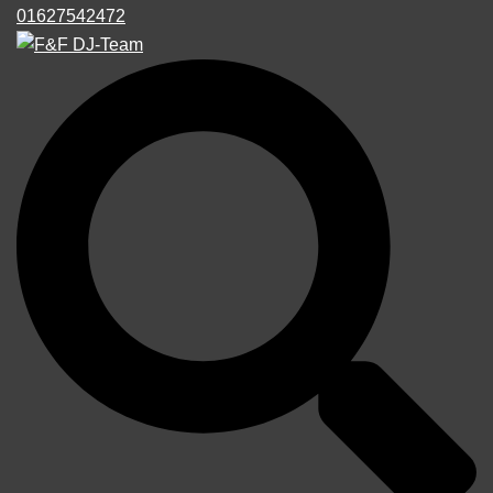
01627542472
Suche