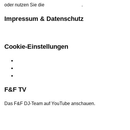
oder nutzen Sie die
Kontaktformular
.
Impressum & Datenschutz
Hier finden Sie unsere rechtlichen Informationen
Cookie-Einstellungen
Privatsphäre-Einstellungen ändern
Historie der Privatsphäre-Einstellungen
Einwilligungen widerrufen
F&F TV
Das F&F DJ-Team auf YouTube anschauen.