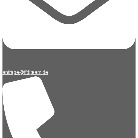
anfrage@ffdjteam.de