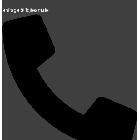
anfrage@ffdjteam.de