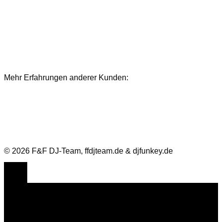
Mehr Erfahrungen anderer Kunden:
Bewertungen und Referenzen
© 2026 F&F DJ-Team, ffdjteam.de & djfunkey.de
Cookie Consent mit Real Cookie Banner