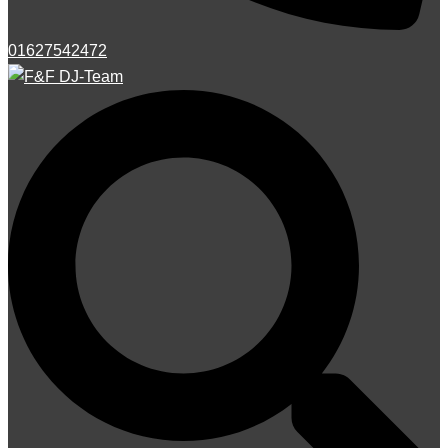
01627542472
Suche