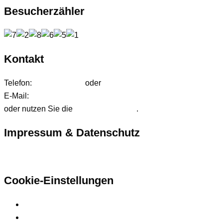
Besucherzähler
Kontakt
Telefon:
01627542472
oder
01724233858
E-Mail:
anfrage@ffdjteam.de
oder nutzen Sie die
Kontaktformular
.
Impressum & Datenschutz
Hier finden Sie unsere rechtlichen Informationen
Cookie-Einstellungen
Privatsphäre-Einstellungen ändern
Historie der Privatsphäre-Einstellungen