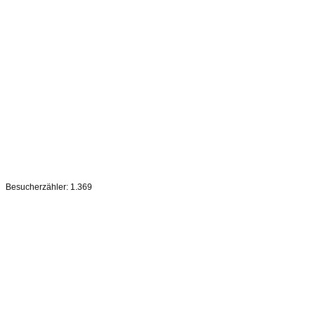
[Zeige Vorschaubilder]
Zurück zur Auswahl
Besucherzähler:
1.369