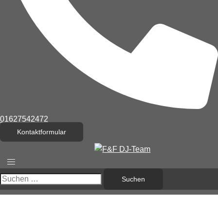
01627542472
Kontaktformular
Menü
umschalten
Suchen
nach: