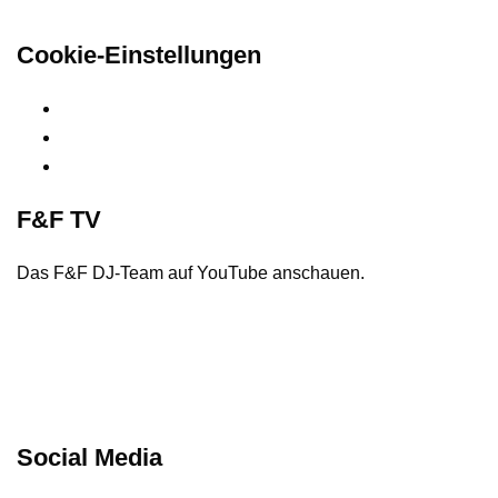
Hier finden Sie unsere rechtlichen Informationen
Cookie-Einstellungen
Privatsphäre-Einstellungen ändern
Historie der Privatsphäre-Einstellungen
Einwilligungen widerrufen
F&F TV
Das F&F DJ-Team auf YouTube anschauen.
Social Media