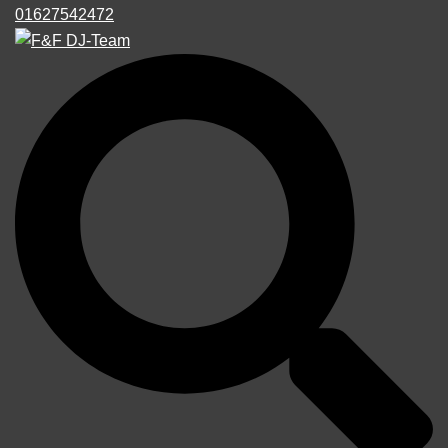
01627542472
Suche