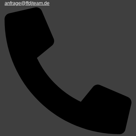
anfrage@ffdjteam.de