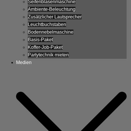
Seifenblasenmaschine
Ambiente-Beleuchtung
Zusätzlicher Lautsprecher
Leuchtbuchstaben
Bodennebelmaschine
Basis-Paket
Koffer-Job-Paket
Partytechnik mieten
Medien