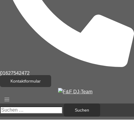
01627542472
Kontaktformular
Menü
umschalten
Suchen
nach: