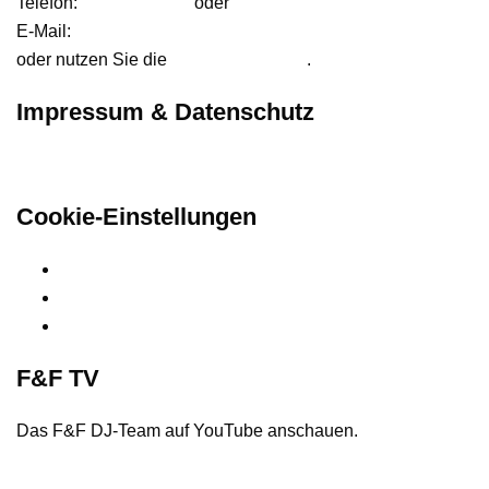
Telefon:
01627542472
oder
01724233858
E-Mail:
anfrage@ffdjteam.de
oder nutzen Sie die
Kontaktformular
.
Impressum & Datenschutz
Hier finden Sie unsere rechtlichen Informationen
Cookie-Einstellungen
Privatsphäre-Einstellungen ändern
Historie der Privatsphäre-Einstellungen
Einwilligungen widerrufen
F&F TV
Das F&F DJ-Team auf YouTube anschauen.