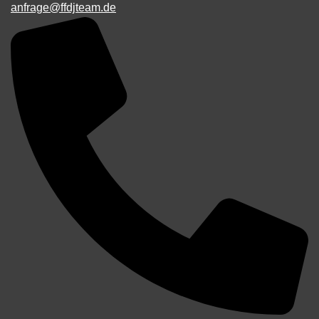
anfrage@ffdjteam.de