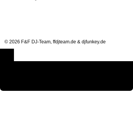
Bewertungen und Referenzen
© 2026 F&F DJ-Team, ffdjteam.de & djfunkey.de
Cookie Consent mit Real Cookie Banner