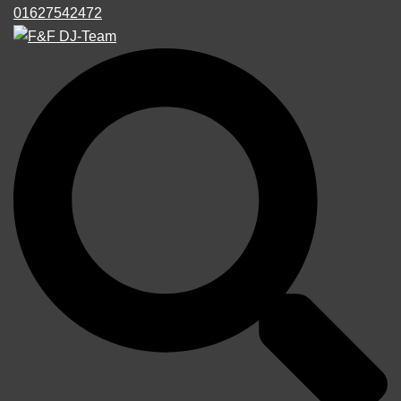
01627542472
Suche