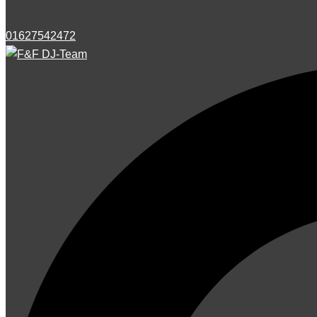
01627542472
Suche