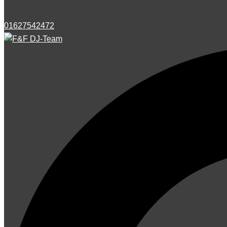
01627542472
Suche