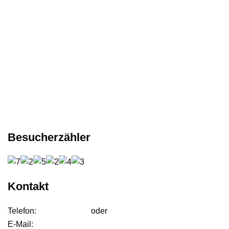
Besucherzähler
Kontakt
Telefon:
01627542472
oder
01724233858
E-Mail:
anfrage@ffdjteam.de