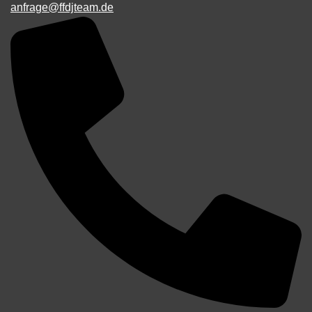
anfrage@ffdjteam.de