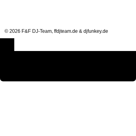
© 2026 F&F DJ-Team, ffdjteam.de & djfunkey.de
Cookie Consent mit Real Cookie Banner