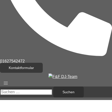
01627542472
Kontaktformular
Menü
umschalten
Suchen
nach: