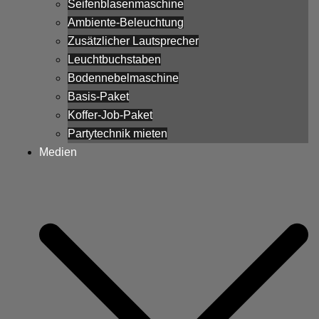
Seifenblasenmaschine
Ambiente-Beleuchtung
Zusätzlicher Lautsprecher
Leuchtbuchstaben
Bodennebelmaschine
Basis-Paket
Koffer-Job-Paket
Partytechnik mieten
Medien