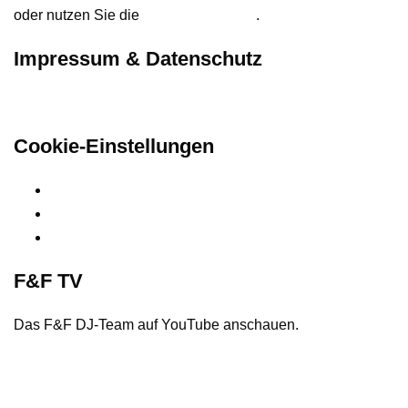
oder nutzen Sie die
Kontaktformular
.
Impressum & Datenschutz
Hier finden Sie unsere rechtlichen Informationen
Cookie-Einstellungen
Privatsphäre-Einstellungen ändern
Historie der Privatsphäre-Einstellungen
Einwilligungen widerrufen
F&F TV
Das F&F DJ-Team auf YouTube anschauen.