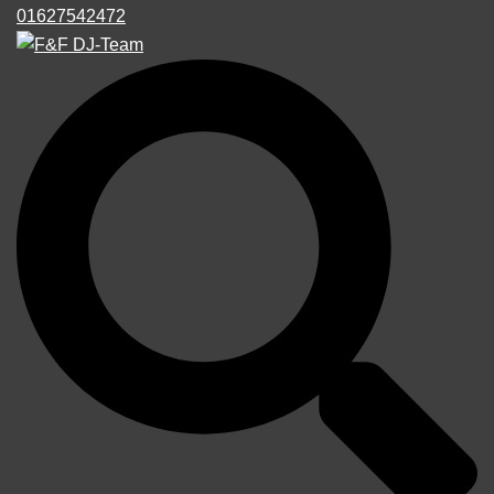
01627542472
Suche