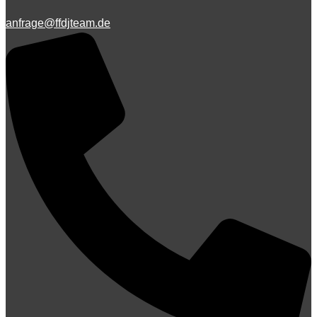
anfrage@ffdjteam.de