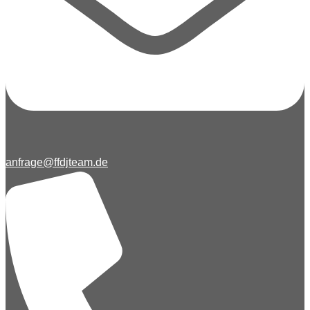
anfrage@ffdjteam.de