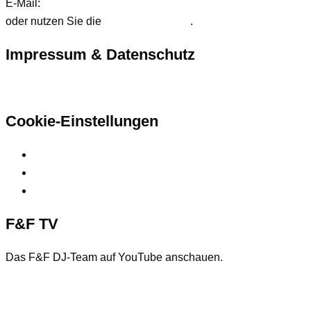
E-Mail:
anfrage@ffdjteam.de
oder nutzen Sie die
Kontaktformular
.
Impressum & Datenschutz
Hier finden Sie unsere rechtlichen Informationen
Cookie-Einstellungen
Privatsphäre-Einstellungen ändern
Historie der Privatsphäre-Einstellungen
Einwilligungen widerrufen
F&F TV
Das F&F DJ-Team auf YouTube anschauen.