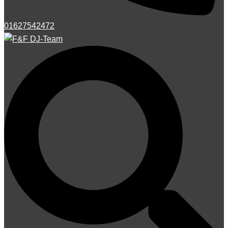
01627542472
Suche