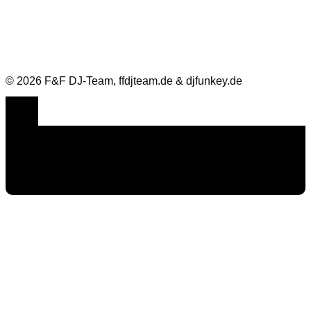
© 2026 F&F DJ-Team, ffdjteam.de & djfunkey.de
Cookie Consent mit Real Cookie Banner