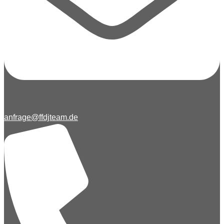
anfrage@ffdjteam.de