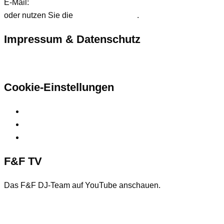
E-Mail:
anfrage@ffdjteam.de
oder nutzen Sie die
Kontaktformular
.
Impressum & Datenschutz
Hier finden Sie unsere rechtlichen Informationen
Cookie-Einstellungen
Privatsphäre-Einstellungen ändern
Historie der Privatsphäre-Einstellungen
Einwilligungen widerrufen
F&F TV
Das F&F DJ-Team auf YouTube anschauen.