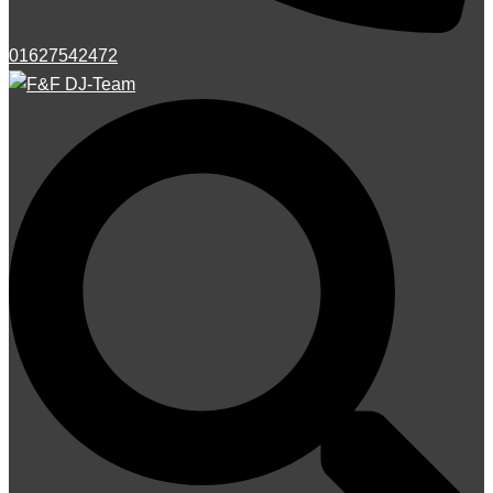
01627542472
Suche