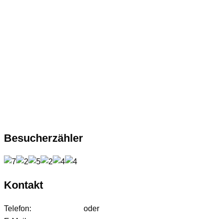
Besucherzähler
Kontakt
Telefon:
01627542472
oder
01724233858