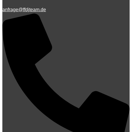
anfrage@ffdjteam.de