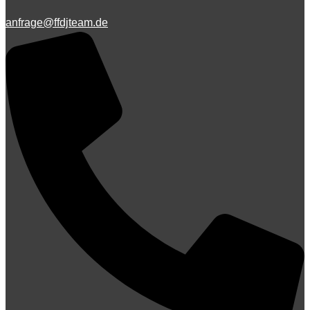
anfrage@ffdjteam.de