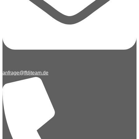
anfrage@ffdjteam.de