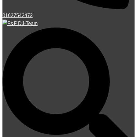
01627542472
Suche