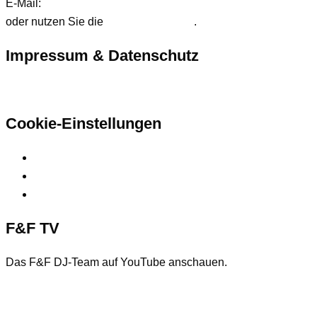
E-Mail:
anfrage@ffdjteam.de
oder nutzen Sie die
Kontaktformular
.
Impressum & Datenschutz
Hier finden Sie unsere rechtlichen Informationen
Cookie-Einstellungen
Privatsphäre-Einstellungen ändern
Historie der Privatsphäre-Einstellungen
Einwilligungen widerrufen
F&F TV
Das F&F DJ-Team auf YouTube anschauen.