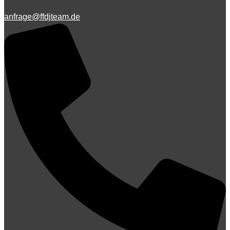
anfrage@ffdjteam.de