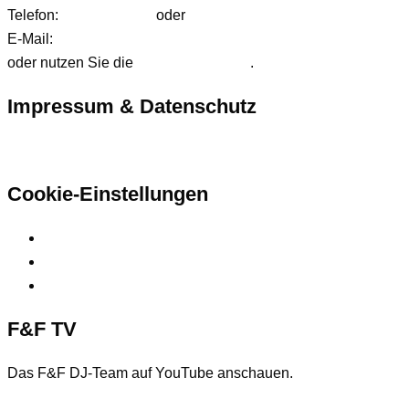
Telefon:
01627542472
oder
01724233858
E-Mail:
anfrage@ffdjteam.de
oder nutzen Sie die
Kontaktformular
.
Impressum & Datenschutz
Hier finden Sie unsere rechtlichen Informationen
Cookie-Einstellungen
Privatsphäre-Einstellungen ändern
Historie der Privatsphäre-Einstellungen
Einwilligungen widerrufen
F&F TV
Das F&F DJ-Team auf YouTube anschauen.