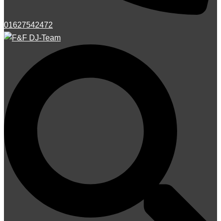
01627542472
Suche