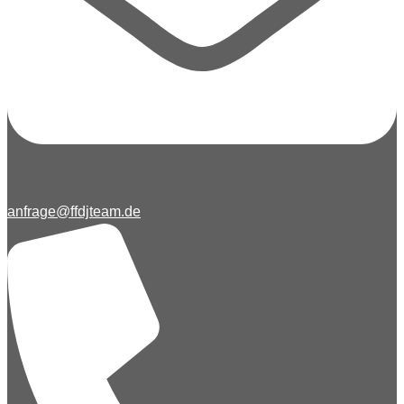
anfrage@ffdjteam.de