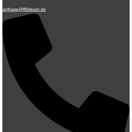
anfrage@ffdjteam.de