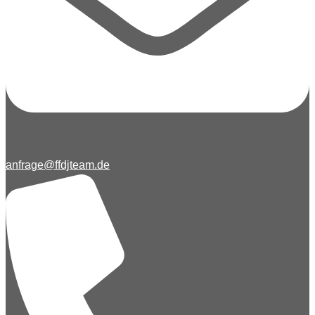
anfrage@ffdjteam.de