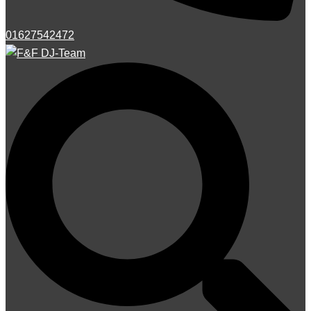
01627542472
Suche