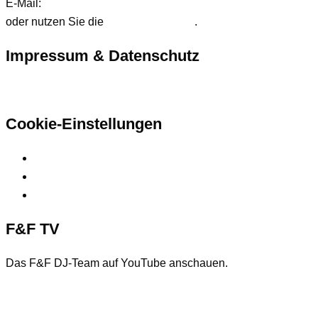
E-Mail:
anfrage@ffdjteam.de
oder nutzen Sie die
Kontaktformular
.
Impressum & Datenschutz
Hier finden Sie unsere rechtlichen Informationen
Cookie-Einstellungen
Privatsphäre-Einstellungen ändern
Historie der Privatsphäre-Einstellungen
Einwilligungen widerrufen
F&F TV
Das F&F DJ-Team auf YouTube anschauen.