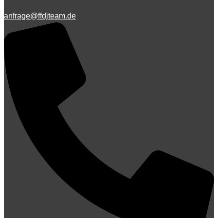
anfrage@ffdjteam.de