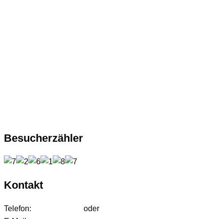
Besucherzähler
Kontakt
Telefon:
01627542472
oder
01724233858