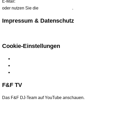
E-Mail:
anfrage@ffdjteam.de
oder nutzen Sie die
Kontaktformular
.
Impressum & Datenschutz
Hier finden Sie unsere rechtlichen Informationen
Cookie-Einstellungen
Privatsphäre-Einstellungen ändern
Historie der Privatsphäre-Einstellungen
Einwilligungen widerrufen
F&F TV
Das F&F DJ-Team auf YouTube anschauen.