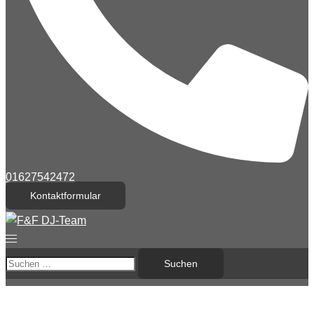
01627542472
Kontaktformular
Menü
umschalten
Suchen
nach: