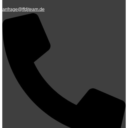
anfrage@ffdjteam.de