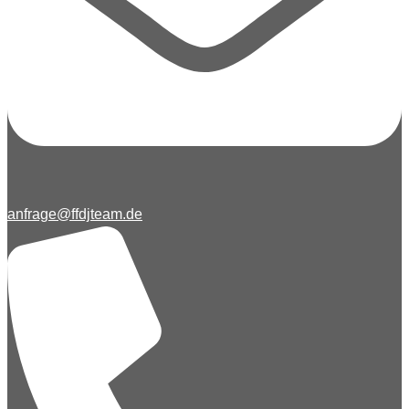
anfrage@ffdjteam.de