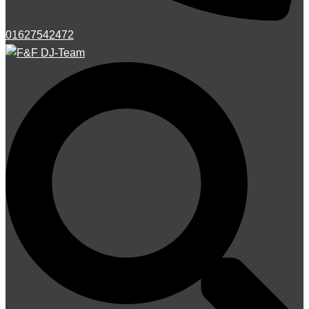
01627542472
Suche