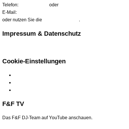
Telefon:
01627542472
oder
01724233858
E-Mail:
anfrage@ffdjteam.de
oder nutzen Sie die
Kontaktformular
.
Impressum & Datenschutz
Hier finden Sie unsere rechtlichen Informationen
Cookie-Einstellungen
Privatsphäre-Einstellungen ändern
Historie der Privatsphäre-Einstellungen
Einwilligungen widerrufen
F&F TV
Das F&F DJ-Team auf YouTube anschauen.