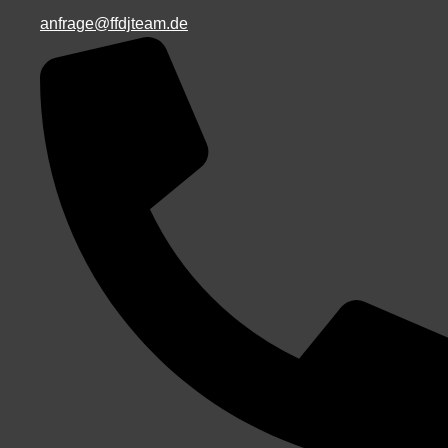
anfrage@ffdjteam.de