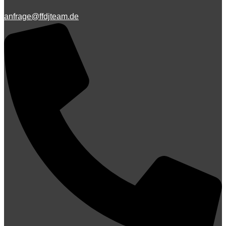
anfrage@ffdjteam.de