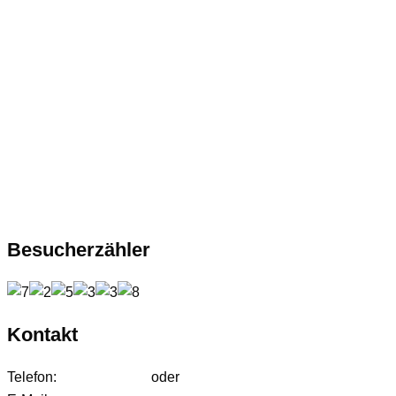
Besucherzähler
Kontakt
Telefon:
01627542472
oder
01724233858