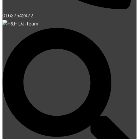
01627542472
Suche