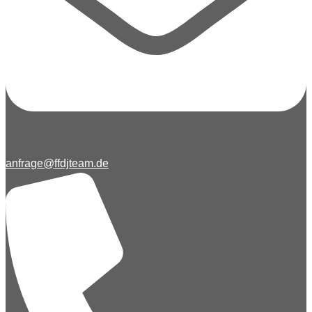
anfrage@ffdjteam.de