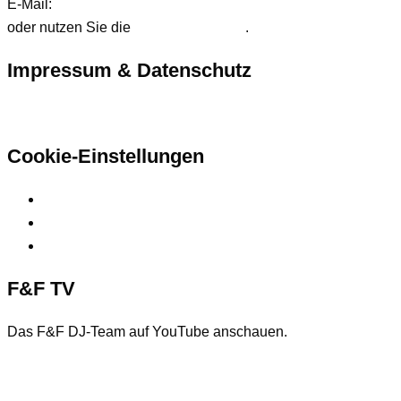
E-Mail:
anfrage@ffdjteam.de
oder nutzen Sie die
Kontaktformular
.
Impressum & Datenschutz
Hier finden Sie unsere rechtlichen Informationen
Cookie-Einstellungen
Privatsphäre-Einstellungen ändern
Historie der Privatsphäre-Einstellungen
Einwilligungen widerrufen
F&F TV
Das F&F DJ-Team auf YouTube anschauen.