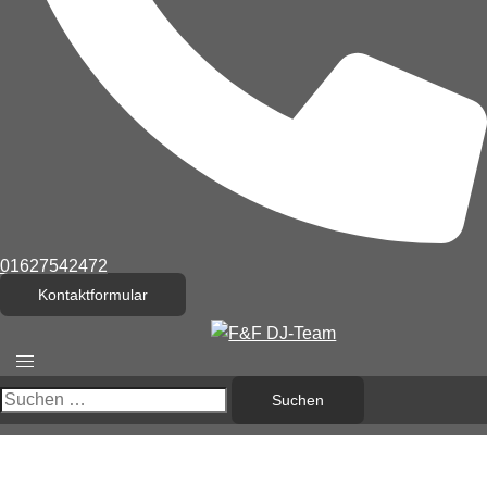
01627542472
Kontaktformular
Menü
umschalten
Suchen
nach: