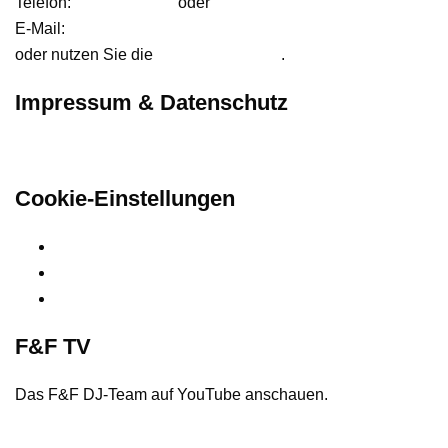
Telefon:
01627542472
oder
01724233858
E-Mail:
anfrage@ffdjteam.de
oder nutzen Sie die
Kontaktformular
.
Impressum & Datenschutz
Hier finden Sie unsere rechtlichen Informationen
Cookie-Einstellungen
Privatsphäre-Einstellungen ändern
Historie der Privatsphäre-Einstellungen
Einwilligungen widerrufen
F&F TV
Das F&F DJ-Team auf YouTube anschauen.