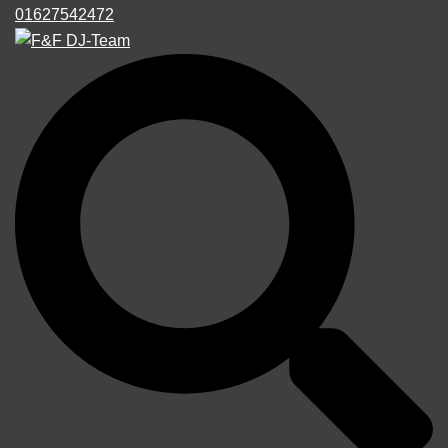
01627542472
Suche