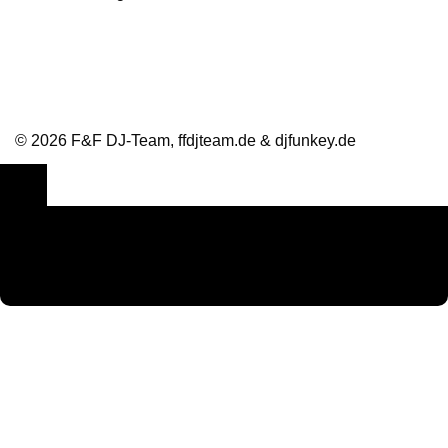
Bewertungen und Referenzen
© 2026 F&F DJ-Team, ffdjteam.de & djfunkey.de
Cookie Consent mit Real Cookie Banner