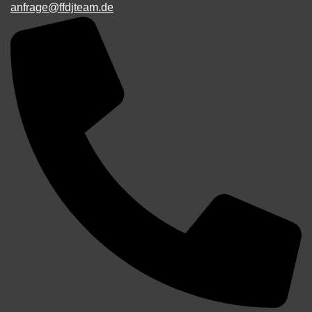
anfrage@ffdjteam.de