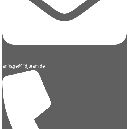
anfrage@ffdjteam.de