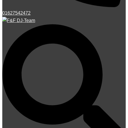
01627542472
Suche