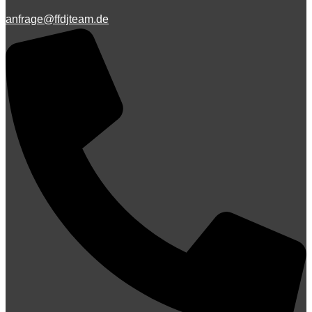
anfrage@ffdjteam.de