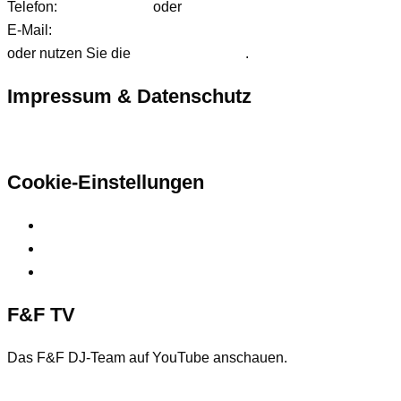
Telefon:
01627542472
oder
01724233858
E-Mail:
anfrage@ffdjteam.de
oder nutzen Sie die
Kontaktformular
.
Impressum & Datenschutz
Hier finden Sie unsere rechtlichen Informationen
Cookie-Einstellungen
Privatsphäre-Einstellungen ändern
Historie der Privatsphäre-Einstellungen
Einwilligungen widerrufen
F&F TV
Das F&F DJ-Team auf YouTube anschauen.