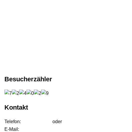
Besucherzähler
Kontakt
Telefon:
01627542472
oder
01724233858
E-Mail:
anfrage@ffdjteam.de