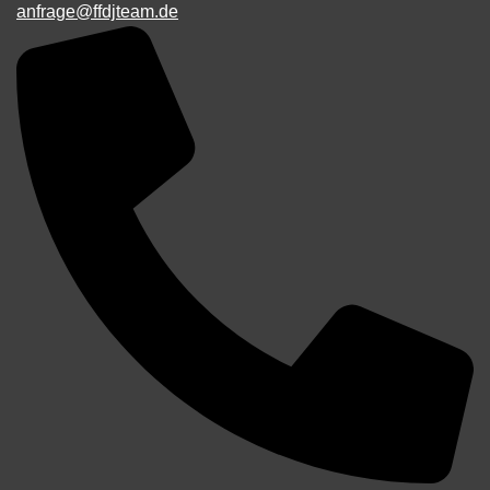
anfrage@ffdjteam.de