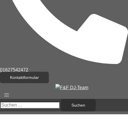
01627542472
Kontaktformular
Menü
umschalten
Suchen
nach: