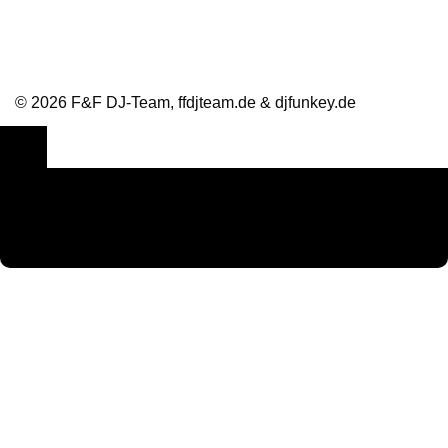
© 2026 F&F DJ-Team, ffdjteam.de & djfunkey.de
Cookie Consent mit Real Cookie Banner