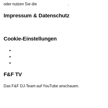
oder nutzen Sie die
Kontaktformular
.
Impressum & Datenschutz
Hier finden Sie unsere rechtlichen Informationen
Cookie-Einstellungen
Privatsphäre-Einstellungen ändern
Historie der Privatsphäre-Einstellungen
Einwilligungen widerrufen
F&F TV
Das F&F DJ-Team auf YouTube anschauen.