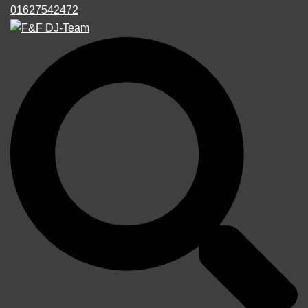
01627542472
Suche