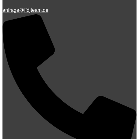
anfrage@ffdjteam.de