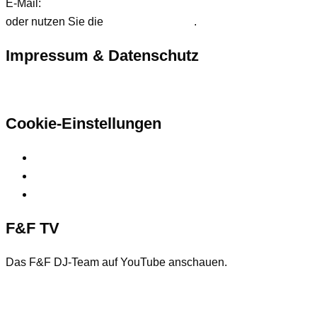
E-Mail:
anfrage@ffdjteam.de
oder nutzen Sie die
Kontaktformular
.
Impressum & Datenschutz
Hier finden Sie unsere rechtlichen Informationen
Cookie-Einstellungen
Privatsphäre-Einstellungen ändern
Historie der Privatsphäre-Einstellungen
Einwilligungen widerrufen
F&F TV
Das F&F DJ-Team auf YouTube anschauen.