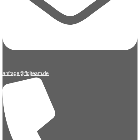
anfrage@ffdjteam.de