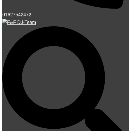
01627542472
Suche