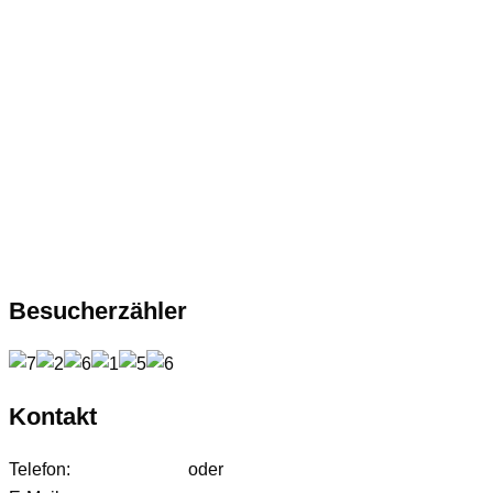
Besucherzähler
Kontakt
Telefon:
01627542472
oder
01724233858