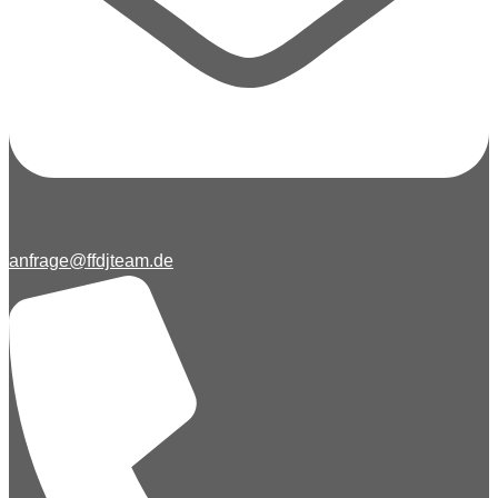
anfrage@ffdjteam.de