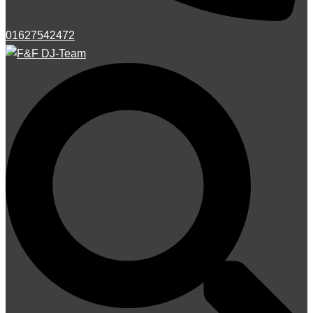
01627542472
Suche