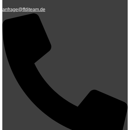
anfrage@ffdjteam.de