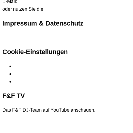
E-Mail:
anfrage@ffdjteam.de
oder nutzen Sie die
Kontaktformular
.
Impressum & Datenschutz
Hier finden Sie unsere rechtlichen Informationen
Cookie-Einstellungen
Privatsphäre-Einstellungen ändern
Historie der Privatsphäre-Einstellungen
Einwilligungen widerrufen
F&F TV
Das F&F DJ-Team auf YouTube anschauen.