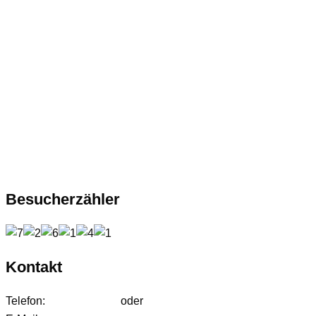
Besucherzähler
Kontakt
Telefon:
01627542472
oder
01724233858