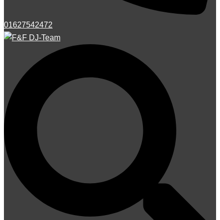
01627542472
Suche