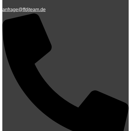
anfrage@ffdjteam.de