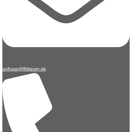
anfrage@ffdjteam.de