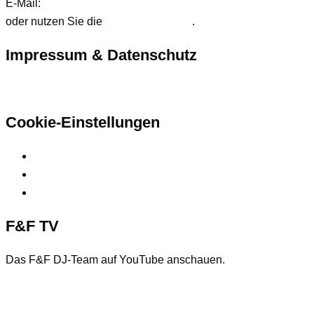
E-Mail:
anfrage@ffdjteam.de
oder nutzen Sie die
Kontaktformular
.
Impressum & Datenschutz
Hier finden Sie unsere rechtlichen Informationen
Cookie-Einstellungen
Privatsphäre-Einstellungen ändern
Historie der Privatsphäre-Einstellungen
Einwilligungen widerrufen
F&F TV
Das F&F DJ-Team auf YouTube anschauen.