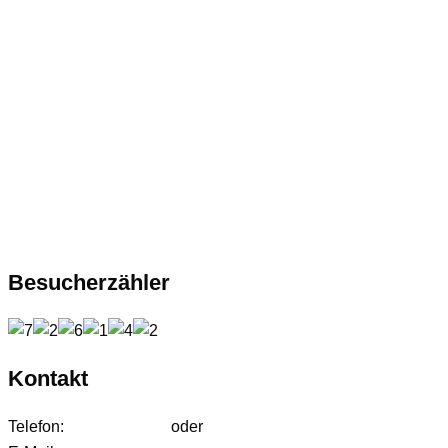
Besucherzähler
Kontakt
Telefon:
01627542472
oder
01724233858