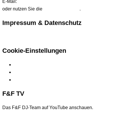
E-Mail:
anfrage@ffdjteam.de
oder nutzen Sie die
Kontaktformular
.
Impressum & Datenschutz
Hier finden Sie unsere rechtlichen Informationen
Cookie-Einstellungen
Privatsphäre-Einstellungen ändern
Historie der Privatsphäre-Einstellungen
Einwilligungen widerrufen
F&F TV
Das F&F DJ-Team auf YouTube anschauen.