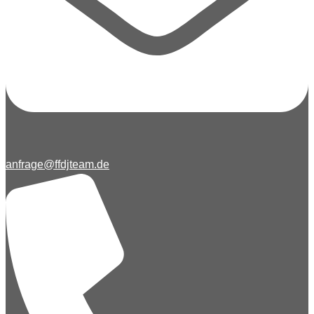
anfrage@ffdjteam.de