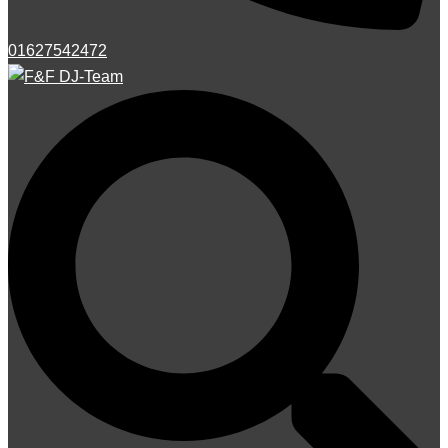
01627542472
Suche