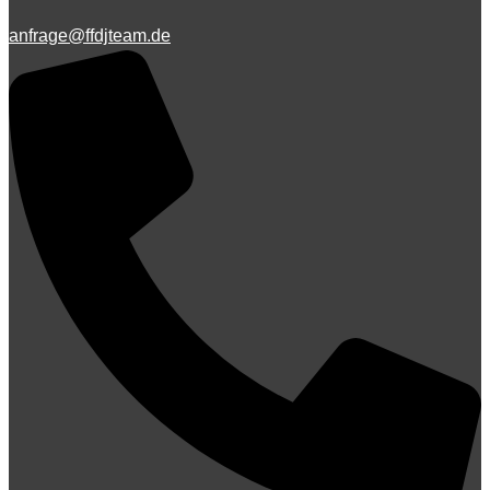
anfrage@ffdjteam.de