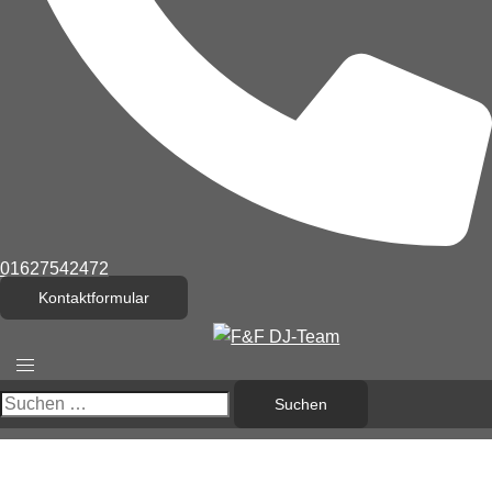
01627542472
Kontaktformular
Menü
umschalten
Suchen
nach: