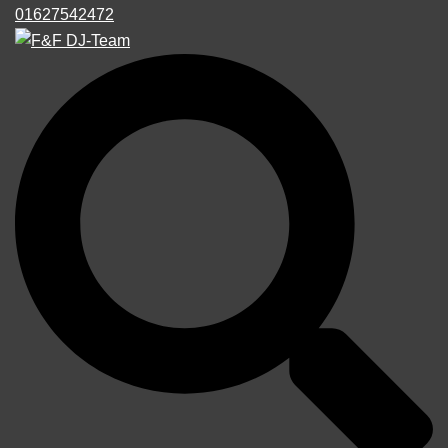
01627542472
Suche