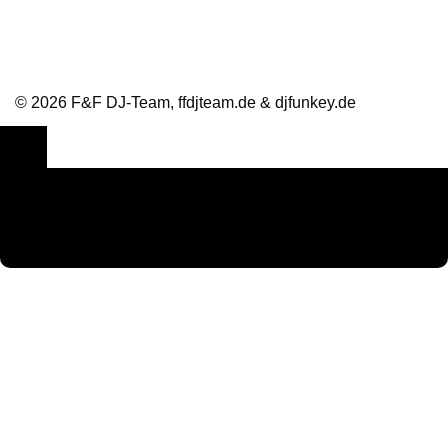
© 2026 F&F DJ-Team, ffdjteam.de & djfunkey.de
Cookie Consent mit Real Cookie Banner