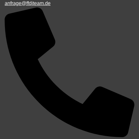
anfrage@ffdjteam.de