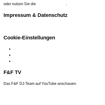
oder nutzen Sie die
Kontaktformular
.
Impressum & Datenschutz
Hier finden Sie unsere rechtlichen Informationen
Cookie-Einstellungen
Privatsphäre-Einstellungen ändern
Historie der Privatsphäre-Einstellungen
Einwilligungen widerrufen
F&F TV
Das F&F DJ-Team auf YouTube anschauen.