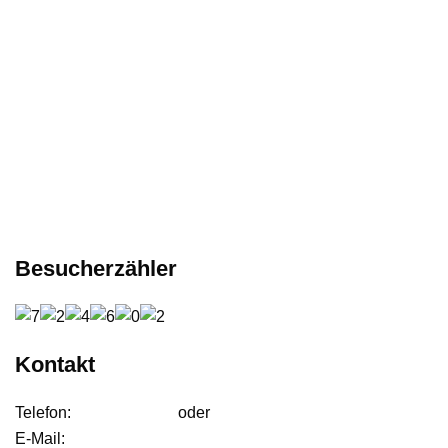
Besucherzähler
Kontakt
Telefon:
01627542472
oder
01724233858
E-Mail:
anfrage@ffdjteam.de