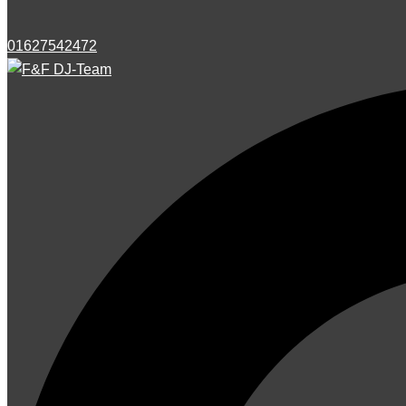
01627542472
Suche