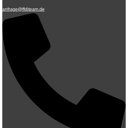
anfrage@ffdjteam.de