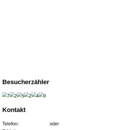
Besucherzähler
Kontakt
Telefon:
01627542472
oder
01724233858