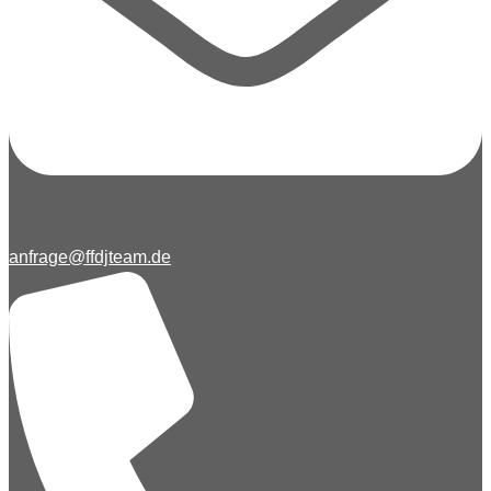
anfrage@ffdjteam.de