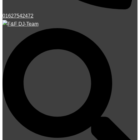
01627542472
Suche