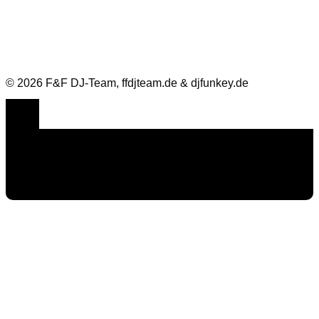
© 2026 F&F DJ-Team, ffdjteam.de & djfunkey.de
Cookie Consent mit Real Cookie Banner