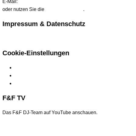
E-Mail:
anfrage@ffdjteam.de
oder nutzen Sie die
Kontaktformular
.
Impressum & Datenschutz
Hier finden Sie unsere rechtlichen Informationen
Cookie-Einstellungen
Privatsphäre-Einstellungen ändern
Historie der Privatsphäre-Einstellungen
Einwilligungen widerrufen
F&F TV
Das F&F DJ-Team auf YouTube anschauen.