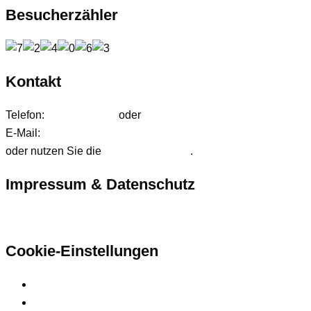
Besucherzähler
Kontakt
Telefon:
01627542472
oder
01724233858
E-Mail:
anfrage@ffdjteam.de
oder nutzen Sie die
Kontaktformular
.
Impressum & Datenschutz
Hier finden Sie unsere rechtlichen Informationen
Cookie-Einstellungen
Privatsphäre-Einstellungen ändern
Historie der Privatsphäre-Einstellungen