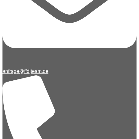
anfrage@ffdjteam.de