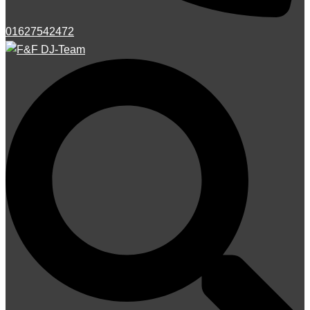
01627542472
Suche