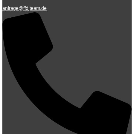
anfrage@ffdjteam.de